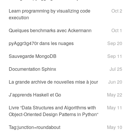
Learn programming by visualizing code
Oct 2
execution
Quelques benchmarks avec Ackermann
Oct 1
pyAggr3g470r dans les nuages
Sep 20
Sauvegarde MongoDB
Sep 11
Documentation Sphinx
Jul 25
La grande archive de nouvelles mise à jour
Jun 20
J’apprends Haskell et Go
May 22
Livre “Data Structures and Algorithms with
May 11
Object-Oriented Design Patterns in Python“
Tag:junction=roundabout
May 10