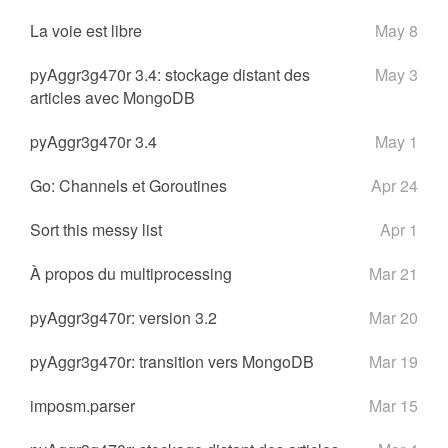
La voie est libre
May 8
pyAggr3g470r 3.4: stockage distant des
May 3
articles avec MongoDB
pyAggr3g470r 3.4
May 1
Go: Channels et Goroutines
Apr 24
Sort this messy list
Apr 1
À propos du multiprocessing
Mar 21
pyAggr3g470r: version 3.2
Mar 20
pyAggr3g470r: transition vers MongoDB
Mar 19
imposm.parser
Mar 15