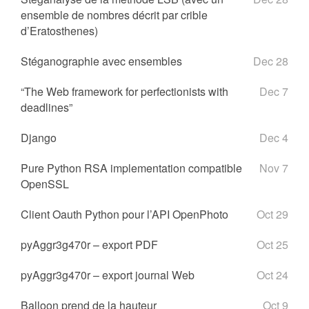
ensemble de nombres décrit par crible
d’Eratosthenes)
Stéganographie avec ensembles
Dec 28
“The Web framework for perfectionists with
Dec 7
deadlines”
Django
Dec 4
Pure Python RSA implementation compatible
Nov 7
OpenSSL
Client Oauth Python pour l’API OpenPhoto
Oct 29
pyAggr3g470r – export PDF
Oct 25
pyAggr3g470r – export journal Web
Oct 24
Balloon prend de la hauteur
Oct 9