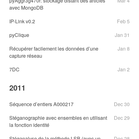
pyAggr3g470r: stockage distant des articles
Mar 4
avec MongoDB
IP-Link v0.2
Feb 5
pyClique
Jan 31
Récupérer facilement les données d’une
Jan 8
capture réseau
7DC
Jan 2
2011
Séquence d’entiers A000217
Dec 30
Stéganographie avec ensembles en utilisant
Dec 29
la fonction identité
Stéganalyse de la méthode LSB (avec un
Dec 28