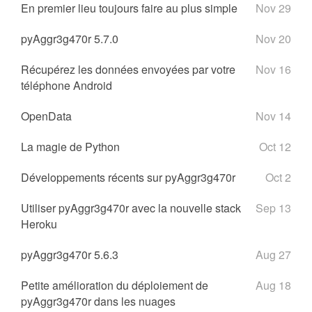
En premier lieu toujours faire au plus simple
Nov 29
pyAggr3g470r 5.7.0
Nov 20
Récupérez les données envoyées par votre
Nov 16
téléphone Android
OpenData
Nov 14
La magie de Python
Oct 12
Développements récents sur pyAggr3g470r
Oct 2
Utiliser pyAggr3g470r avec la nouvelle stack
Sep 13
Heroku
pyAggr3g470r 5.6.3
Aug 27
Petite amélioration du déploiement de
Aug 18
pyAggr3g470r dans les nuages