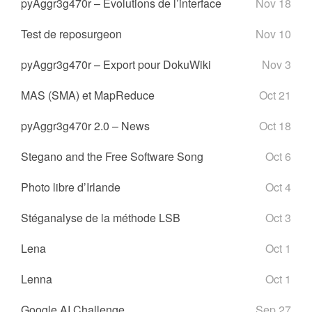
pyAggr3g470r – Évolutions de l’interface
Nov 18
Test de reposurgeon
Nov 10
pyAggr3g470r – Export pour DokuWiki
Nov 3
MAS (SMA) et MapReduce
Oct 21
pyAggr3g470r 2.0 – News
Oct 18
Stegano and the Free Software Song
Oct 6
Photo libre d’Irlande
Oct 4
Stéganalyse de la méthode LSB
Oct 3
Lena
Oct 1
Lenna
Oct 1
Google AI Challenge
Sep 27