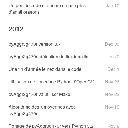
Un peu de code et encore un peu plus
Jan 10
d’améliorations
2012
pyAggr3g470r version 3.7
Dec 30
pyAggr3g470r: détection de flux inactifs
Dec 2
Une fin d’année le nez dans le code
Dec 1
Utilisation de l’interface Python d’OpenCV
Nov 26
pyAggr3g470r va utiliser Mako
Nov 22
Algorithme des k-moyennes avec
Nov 18
pyAggr3g470r
Portage de pyAggr3g470r vers Python 3.2
Nov 8