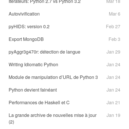
Itérateurs: Python 2.7 vs Python 3.2
Mar 18
Autovivification
Mar 6
pyHIDS: version 0.2
Feb 27
Export MongoDB
Feb 3
pyAggr3g470r: détection de langue
Jan 29
Writing Idiomatic Python
Jan 24
Module de manipulation d’URL de Python 3
Jan 24
Python devient fainéant
Jan 24
Performances de Haskell et C
Jan 21
La grande archive de nouvelles mise à jour
Jan 19
(2)