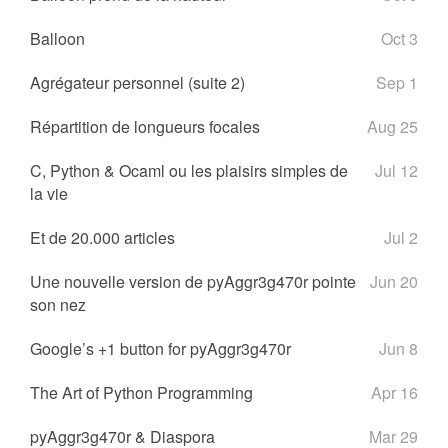
Balloon
Oct 3
Agrégateur personnel (suite 2)
Sep 1
Répartition de longueurs focales
Aug 25
C, Python & Ocaml ou les plaisirs simples de
Jul 12
la vie
Et de 20.000 articles
Jul 2
Une nouvelle version de pyAggr3g470r pointe
Jun 20
son nez
Google’s +1 button for pyAggr3g470r
Jun 8
The Art of Python Programming
Apr 16
pyAggr3g470r & Diaspora
Mar 29