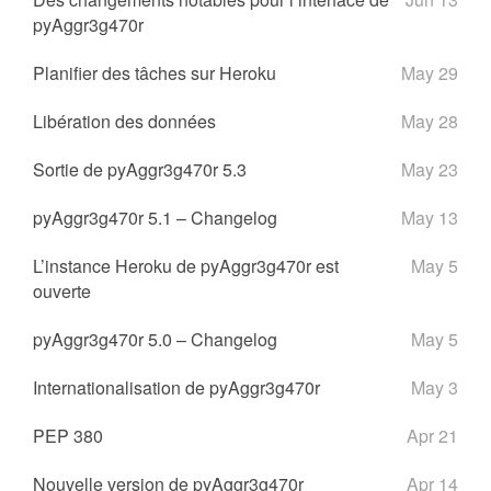
pyAggr3g470r
Planifier des tâches sur Heroku
May 29
Libération des données
May 28
Sortie de pyAggr3g470r 5.3
May 23
pyAggr3g470r 5.1 – Changelog
May 13
L’instance Heroku de pyAggr3g470r est
May 5
ouverte
pyAggr3g470r 5.0 – Changelog
May 5
Internationalisation de pyAggr3g470r
May 3
PEP 380
Apr 21
Nouvelle version de pyAggr3g470r
Apr 14