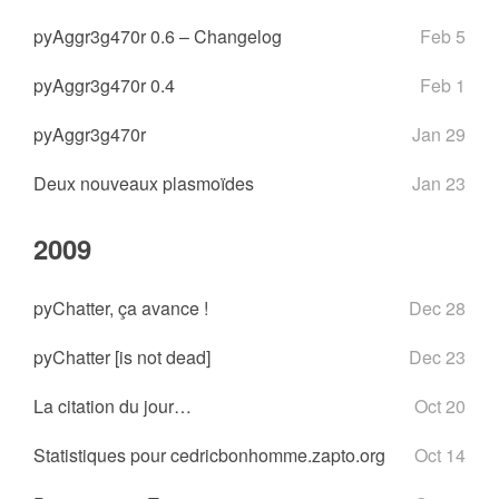
pyAggr3g470r 0.6 – Changelog
Feb 5
pyAggr3g470r 0.4
Feb 1
pyAggr3g470r
Jan 29
Deux nouveaux plasmoïdes
Jan 23
2009
pyChatter, ça avance !
Dec 28
pyChatter [is not dead]
Dec 23
La citation du jour…
Oct 20
Statistiques pour cedricbonhomme.zapto.org
Oct 14