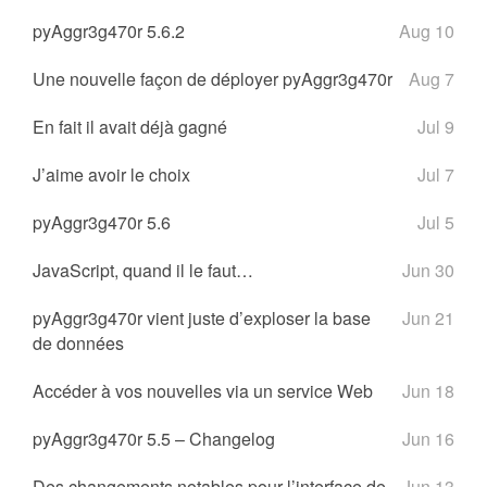
pyAggr3g470r 5.6.2
Aug 10
Une nouvelle façon de déployer pyAggr3g470r
Aug 7
En fait il avait déjà gagné
Jul 9
J’aime avoir le choix
Jul 7
pyAggr3g470r 5.6
Jul 5
JavaScript, quand il le faut…
Jun 30
pyAggr3g470r vient juste d’exploser la base
Jun 21
de données
Accéder à vos nouvelles via un service Web
Jun 18
pyAggr3g470r 5.5 – Changelog
Jun 16
Des changements notables pour l’interface de
Jun 13