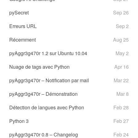
pySecret
Sep 26
Erreurs URL
Sep 2
Récemment
Aug 25
pyAggr3g470r 1.2 sur Ubuntu 10.04
May 2
Nuage de tags avec Python
Apr 16
pyAggr3g470r – Notification par mail
Mar 22
pyAggr3g470r – Démonstration
Mar 8
Détection de langues avec Python
Feb 28
Python 3
Feb 27
pyAggr3g470r 0.8 – Changelog
Feb 24