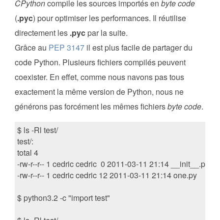
CPython
compile les sources importés en
byte code
(
.pyc
) pour optimiser les performances. Il réutilise
directement les
.pyc
par la suite.
Grâce au
PEP 3147
il est plus facile de partager du
code Python. Plusieurs fichiers compilés peuvent
coexister. En effet, comme nous navons pas tous
exactement la même version de Python, nous ne
générons pas forcément les mêmes fichiers
byte code
.
$ ls -Rl test/

test/:

total 4

-rw-r--r-- 1 cedric cedric  0 2011-03-11 21:14 __init__.py

-rw-r--r-- 1 cedric cedric 12 2011-03-11 21:14 one.py

$ python3.2 -c "import test"
