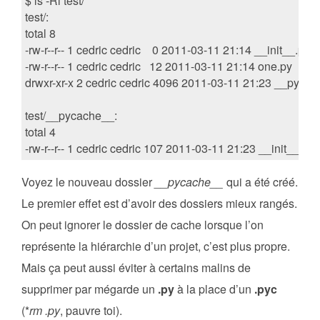
$ ls -Rl test/

test/:

total 8

-rw-r--r-- 1 cedric cedric    0 2011-03-11 21:14 __init__.py

-rw-r--r-- 1 cedric cedric   12 2011-03-11 21:14 one.py

drwxr-xr-x 2 cedric cedric 4096 2011-03-11 21:23 __pycac
test/__pycache__:

total 4

Voyez le nouveau dossier
__pycache__
qui a été créé.
Le premier effet est d’avoir des dossiers mieux rangés.
On peut ignorer le dossier de cache lorsque l’on
représente la hiérarchie d’un projet, c’est plus propre.
Mais ça peut aussi éviter à certains malins de
supprimer par mégarde un
.py
à la place d’un
.pyc
(*
rm
.py
, pauvre toi).