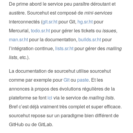
De prime abord le service peu paraître déroutant et
austère. Sourcehut est composé de
mini-services
interconnectés (
git.sr.ht
pour Git,
hg.sr.ht
pour
Mercurial,
todo.sr.ht
pour gérer les tickets ou
issues
,
man.sr.ht
pour la documentation,
builds.sr.ht
pour
l’intégration continue,
lists.sr.ht
pour gérer des
mailing
lists
, etc.).
La documentation de sourcehut utilise sourcehut
comme par exemple pour
Git
ou
paste
. Et les
annonces à propos des évolutions régulières de la
plateforme se font
ici
via le service de
mailing lists
.
Bref c’est déjà vraiment très complet et super efficace.
sourcehut repose sur un paradigme bien différent de
GitHub ou de GitLab.