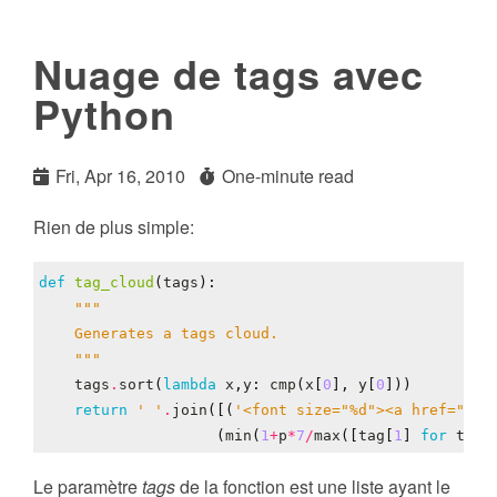
Nuage de tags avec
Python
Fri, Apr 16, 2010
One-minute read
Rien de plus simple:
def
tag_cloud
(
tags
):
    """
tags
.
sort
(
lambda
x
,
y
:
cmp
(
x
[
0
],
y
[
0
]))
return
' '
.
join
([(
'<font size="
%d
"><a href="/q/
(
min
(
1
+
p
*
7
/
max
([
tag
[
1
]
for
tag
Le paramètre
tags
de la fonction est une liste ayant le