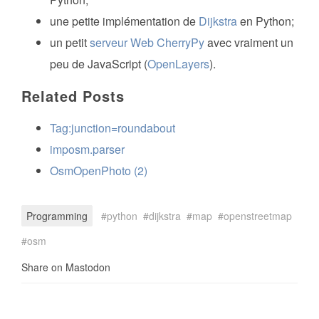
une petite implémentation de
Dijkstra
en Python;
un petit
serveur Web CherryPy
avec vraiment un
peu de JavaScript (
OpenLayers
).
Related Posts
Tag:junction=roundabout
imposm.parser
OsmOpenPhoto (2)
Programming
python
dijkstra
map
openstreetmap
osm
Share on Mastodon