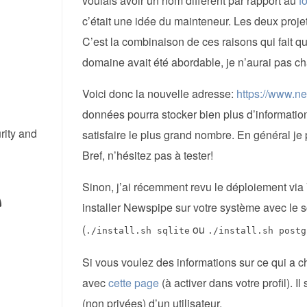
voulais avoir un nom différent par rapport au
f
c’était une idée du mainteneur. Les deux proje
C’est la combinaison de ces raisons qui fait qu
domaine avait été abordable, je n’aurai pas c
Voici donc la nouvelle adresse:
https://www.n
données pourra stocker bien plus d’information.
rity and
satisfaire le plus grand nombre. En général je
Bref, n’hésitez pas à tester!
Sinon, j’ai récemment revu le déploiement vi
installer Newspipe sur votre système avec le s
(
ou
./install.sh sqlite
./install.sh postg
Si vous voulez des informations sur ce qui a c
avec
cette page
(à activer dans votre profil). 
(non privées) d’un utilisateur.