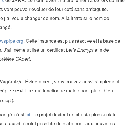
ork
de JARR. Le nom revient naturellement à ce fork comme
ts vont pouvoir évoluer de leur côté sans ambiguïté.
e j’ai voulu changer de nom. À la limite si le nom de
hangé.
ewspipe.org
. Cette instance est plus réactive et la base de
 J’ai même utilisé un certificat
Let’s Encrypt
afin de
 préfère
CAcert
.
a Vagrant</a. Évidemment, vous pouvez aussi simplement
cript
qui fonctionne maintenant plutôt bien
install.sh
).
resql
hangé, c’est
ici
. Le projet devient un chouia plus sociale
Il sera aussi bientôt possible de s’abonner aux nouvelles