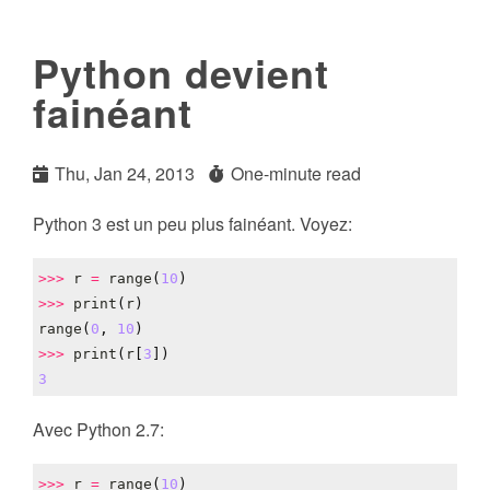
Python devient
fainéant
Thu, Jan 24, 2013
One-minute read
Python 3 est un peu plus fainéant. Voyez:
>>>
r
=
range
(
10
)
>>>
print
(
r
)
range
(
0
,
10
)
>>>
print
(
r
[
3
])
3
Avec Python 2.7:
>>>
r
=
range
(
10
)