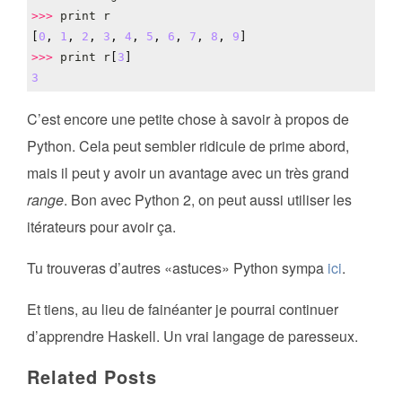
>>>
print
r
[
0
,
1
,
2
,
3
,
4
,
5
,
6
,
7
,
8
,
9
]
>>>
print
r
[
3
]
3
C’est encore une petite chose à savoir à propos de
Python. Cela peut sembler ridicule de prime abord,
mais il peut y avoir un avantage avec un très grand
range
. Bon avec Python 2, on peut aussi utiliser les
itérateurs pour avoir ça.
Tu trouveras d’autres «astuces» Python sympa
ici
.
Et tiens, au lieu de fainéanter je pourrai continuer
d’apprendre Haskell. Un vrai langage de paresseux.
Related Posts