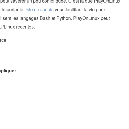
e peut savérer un peu compliquée. C’est là que PlayOnLinux
e importante
liste de scripts
vous facilitant la vie pour
 utilisent les langages Bash et Python. PlayOnLinux peut
NU/Linux récentes.
rce :
ppliquer
;