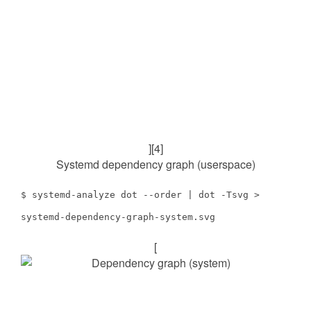
][4]
Systemd dependency graph (userspace)
$ systemd-analyze dot --order | dot -Tsvg >
systemd-dependency-graph-system.svg
[