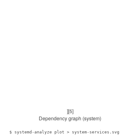
][5]
Dependency graph (system)
$ systemd-analyze plot > system-services.svg