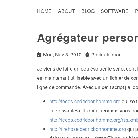
HOME
ABOUT
BLOG
SOFTWARE
P
Agrégateur person
Mon, Nov 8, 2010
2-minute read
Je viens de faire un peu évoluer le script dont j
est maintenant utilisable avec un fichier de con
ligne de commande. Avec un petit script j’ai 
http://feeds.cedricbonhomme.org
qui se t
intéressantes). Il fournit (comme vous pou
http://feeds.cedricbonhomme.org/rss.xml
http://firehose.cedricbonhomme.org
qui p