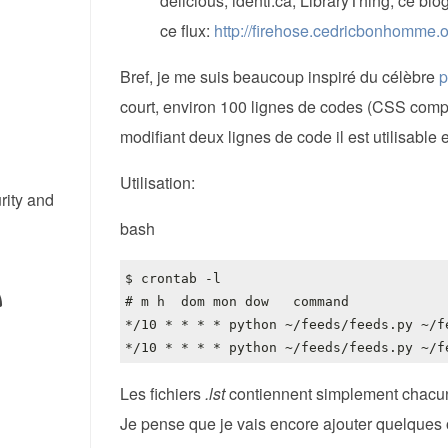
delicious, identi.ca, LibraryThing, ce blog
ce flux:
http://firehose.cedricbonhomme.o
Bref, je me suis beaucoup inspiré du célèbre
p
court, environ 100 lignes de codes (CSS compr
modifiant deux lignes de code il est utilisable 
Utilisation:
rity and
bash
Les fichiers
.lst
contiennent simplement chacun u
Je pense que je vais encore ajouter quelques o