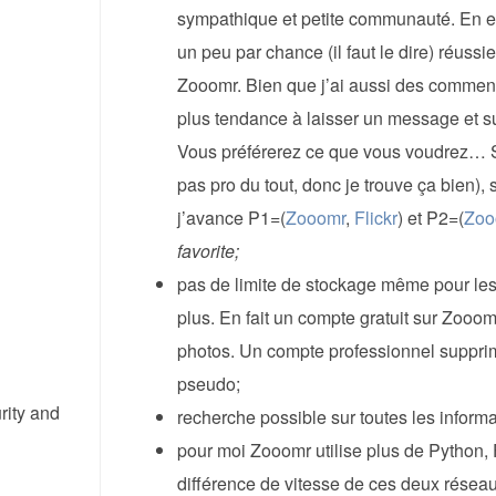
sympathique et petite communauté. En eff
un peu par chance (il faut le dire) réuss
Zooomr. Bien que j’ai aussi des commenta
plus tendance à laisser un message et su
Vous préférerez ce que vous voudrez… So
pas pro du tout, donc je trouve ça bien), s
j’avance P1=(
Zooomr
,
Flickr
) et P2=(
Zoo
favorite;
pas de limite de stockage même pour les 
plus. En fait un compte gratuit sur Zooomr
photos. Un compte professionnel supprime
pseudo;
rity and
recherche possible sur toutes les informa
pour moi Zooomr utilise plus de Python, F
différence de vitesse de ces deux réseau