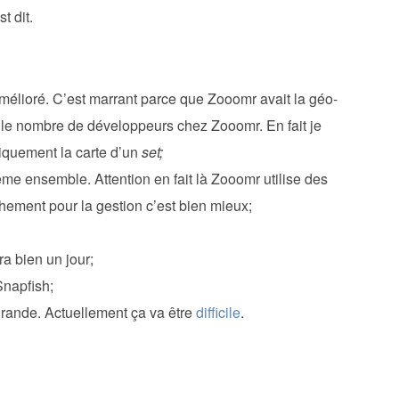
t dit.
mélioré. C’est marrant parce que Zooomr avait la géo-
z le nombre de développeurs chez Zooomr. En fait je
iquement la carte d’un
set;
e ensemble. Attention en fait là Zooomr utilise des
chement pour la gestion c’est bien mieux;
ra bien un jour;
napfish;
rande. Actuellement ça va être
difficile
.