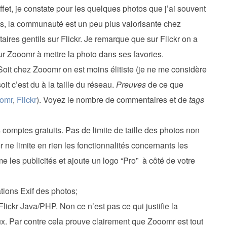
et, je constate pour les quelques photos que j’ai souvent
ies, la communauté est un peu plus valorisante chez
ires gentils sur Flickr. Je remarque que sur Flickr on a
r Zooomr à mettre la photo dans ses favories.
it chez Zooomr on est moins élitiste (je ne me considère
oit c’est du à la taille du réseau.
Preuves
de ce que
omr
,
Flickr
). Voyez le nombre de commentaires et de
tags
comptes gratuits. Pas de limite de taille des photos non
 ne limite en rien les fonctionnalités concernants les
 les publicités et ajoute un logo “Pro” à côté de votre
tions Exif des photos;
lickr Java/PHP. Non ce n’est pas ce qui justifie la
x. Par contre cela prouve clairement que Zooomr est tout