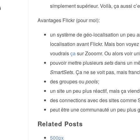
simplement supérieur. Voilà, ça aussi c’es
Avantages Flickr (pour moi):
un système de géo-localisation un peu a
localisation avant Flickr. Mais bon voye
voudrais
ça
sur Zooomr. Ou alors voir un
pouvoir mettre plusieurs
sets
dans un mêm
SmartSets
. Ça ne se voit pas, mais fran
des groupes ou
pools
;
un site un peu plus réactif, mais ça viend
des connections avec des sites comme S
peut être une communauté un peu plus g
Related Posts
500px