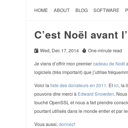
HOME
ABOUT
BLOG
SOFTWARE
P
C’est Noël avant l
Wed, Dec 17, 2014
One-minute read
Je viens d’offrir mon premier
cadeau de Noël
a
logiciels (très important) que j’utilise fréque
Voici la
liste des donateurs en 2011
. Et
ici
, la 
pouvons dire merci à
Edward Snowden
. Nous 
touché OpenSSL et nous a fait prendre consc
pourtant utilisés dans le monde entier et par l
Vous aussi,
donnez
!