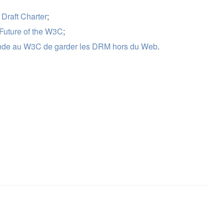
Draft Charter
;
Future of the W3C
;
ande au W3C de garder les DRM hors du Web
.