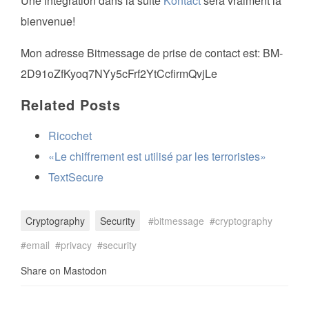
Une intégration dans la suite
Kontact
sera vraiment la
bienvenue!
Mon adresse Bitmessage de prise de contact est: BM-
2D91oZfKyoq7NYy5cFrf2YtCcfirmQvjLe
Related Posts
Ricochet
«Le chiffrement est utilisé par les terroristes»
TextSecure
Cryptography
Security
bitmessage
cryptography
email
privacy
security
Share on Mastodon