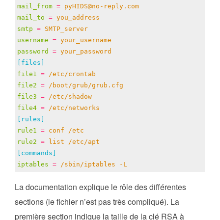
mail_from
=
pyHIDS@no-reply.com
mail_to
=
you_address
smtp
=
SMTP_server
username
=
your_username
password
=
your_password
[files]
file1
=
/etc/crontab
file2
=
/boot/grub/grub.cfg
file3
=
/etc/shadow
file4
=
/etc/networks
[rules]
rule1
=
conf /etc
rule2
=
list /etc/apt
[commands]
iptables
=
/sbin/iptables -L
La documentation explique le rôle des différentes
sections (le fichier n’est pas très compliqué). La
première section indique la taille de la clé RSA à