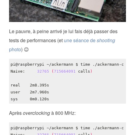
Le pauvre, à peine arrivé je lui fais déjà passer des
tests de performances (et
une séance de
shooting
photo
) 😉
pi@raspberrypi ~/ackermann $ 
time
 ./ackermann-c 
3
1
Naive:     
32765
(
715664091
 calls
)
Après
overclocking
à 800 MHz:
pi@raspberrypi ~/ackermann $ 
time
 ./ackermann-c 
3
1
Naive:     
32765
(
715664091
 calls
)