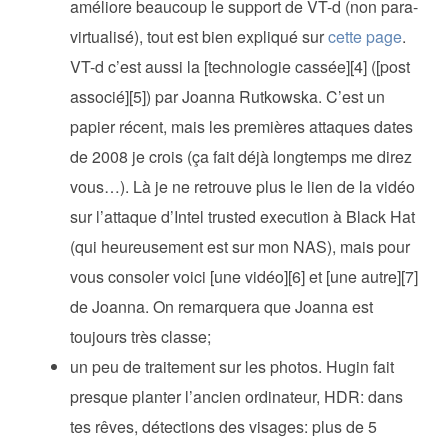
améliore beaucoup le support de VT-d (non para-
virtualisé), tout est bien expliqué sur
cette page
.
VT-d c’est aussi la [technologie cassée][4] ([post
associé][5]) par Joanna Rutkowska. C’est un
papier récent, mais les premières attaques dates
de 2008 je crois (ça fait déjà longtemps me direz
vous…). Là je ne retrouve plus le lien de la vidéo
sur l’attaque d’Intel trusted execution à Black Hat
(qui heureusement est sur mon NAS), mais pour
vous consoler voici [une vidéo][6] et [une autre][7]
de Joanna. On remarquera que Joanna est
toujours très classe;
un peu de traitement sur les photos. Hugin fait
presque planter l’ancien ordinateur, HDR: dans
tes rêves, détections des visages: plus de 5