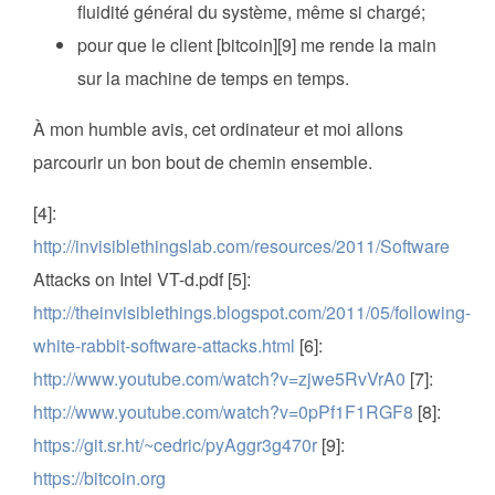
fluidité général du système, même si chargé;
pour que le client [bitcoin][9] me rende la main
sur la machine de temps en temps.
À mon humble avis, cet ordinateur et moi allons
parcourir un bon bout de chemin ensemble.
[4]:
http://invisiblethingslab.com/resources/2011/Software
Attacks on Intel VT-d.pdf [5]:
http://theinvisiblethings.blogspot.com/2011/05/following-
white-rabbit-software-attacks.html
[6]:
http://www.youtube.com/watch?v=zjwe5RvVrA0
[7]:
http://www.youtube.com/watch?v=0pPf1F1RGF8
[8]:
https://git.sr.ht/~cedric/pyAggr3g470r
[9]:
https://bitcoin.org