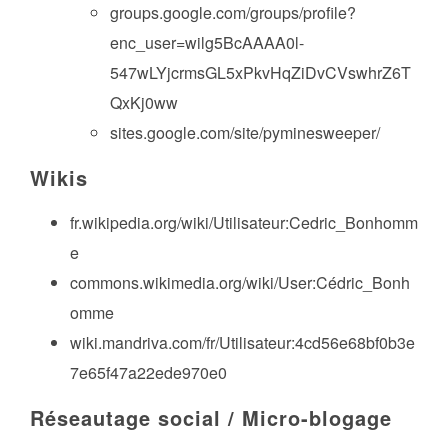
groups.google.com/groups/profile?
enc_user=wilg5BcAAAA0l-
547wLYjcrmsGL5xPkvHqZiDvCVswhrZ6T
QxKj0ww
sites.google.com/site/pyminesweeper/
Wikis
fr.wikipedia.org/wiki/Utilisateur:Cedric_Bonhomm
e
commons.wikimedia.org/wiki/User:Cédric_Bonh
omme
wiki.mandriva.com/fr/Utilisateur:4cd56e68bf0b3e
7e65f47a22ede970e0
Réseautage social / Micro-blogage