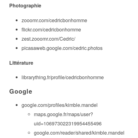
Photographie
zooomr.com/cedricbonhomme
flickr.com/cedricbonhomme
zest.zooomr.com/Cedric/
picasaweb.google.com/cedric.photos
Littérature
librarything.fr/profile/cedricbonhomme
Google
google.com/profiles/kimble.mandel
maps.google.fr/maps/user?
uid=106973022319954455496
google.com/reader/shared/kimble.mandel